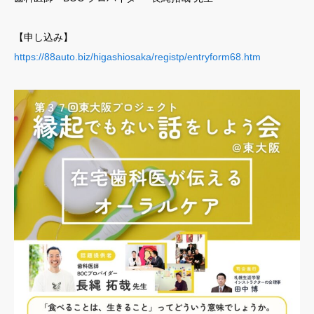
【申し込み】
https://88auto.biz/higashiosaka/registp/entryform68.htm