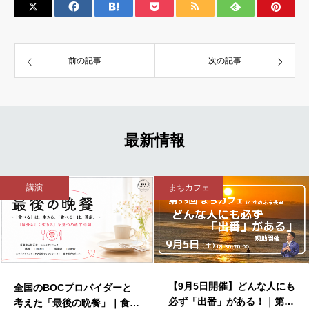
前の記事
次の記事
最新情報
まちカフェ
オンラインサロン
【9月5日開催】どんな人にも
と
出会いから未来を変える
必ず「出番」がある！｜第33
食べ
3回コアサロン開催レポー