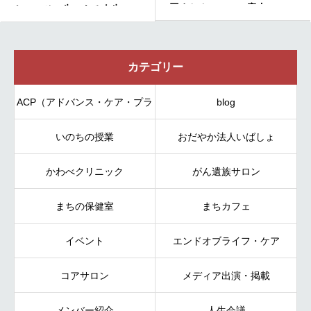
回まちカフェのご案内
と私たちが物語を語る理
カテゴリー
ACP（アドバンス・ケア・プラ
blog
いのちの授業
ンニング）
おだやか法人いばしょ
かわべクリニック
がん遺族サロン
まちの保健室
まちカフェ
イベント
エンドオブライフ・ケア
コアサロン
メディア出演・掲載
メンバー紹介
人生会議