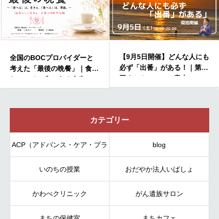
【9月5日開催】どんな人にも
全国のBOCプロバイダーと
必ず「出番」がある！｜第33
考えた「最後の晩餐」｜食べ
回まちカフェのご案内
たい、その先にある人生
カテゴリー
ACP（アドバンス・ケア・プラ
blog
いのちの授業
ンニング）
おだやか法人いばしょ
かわべクリニック
がん遺族サロン
まちの保健室
まちカフェ