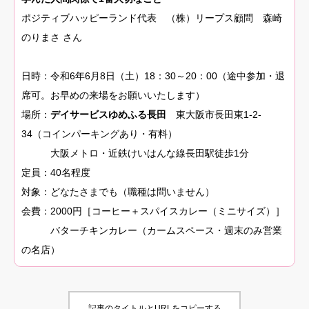
ポジティブハッピーランド代表 （株）リープス顧問 森崎
のりまさ さん
日時：令和6年6月8日（土）18：30～20：00（途中参加・退
席可。お早めの来場をお願いいたします）
場所：
デイサービスゆめふる長田
東大阪市長田東1-2-
34（コインパーキングあり・有料）
大阪メトロ・近鉄けいはんな線長田駅徒歩1分
定員：40名程度
対象：どなたさまでも（職種は問いません）
会費：2000円［コーヒー＋スパイスカレー（ミニサイズ）］
バターチキンカレー（カームスペース・週末のみ営業
の名店）
記事のタイトルとURLをコピーする