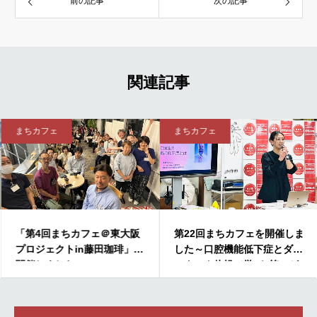
前の記事
次の記事
関連記事
まちカフェ
まちカフェ
「第4回まちカフェ＠東大阪
第22回まちカフェを開催しま
プロジェクトin藤田珈琲」を
した～口腔機能低下症とダブ
開催しました
ルタスク体操で学び×笑いが
満載～