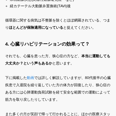
経カテーテル大動脈弁置換術(TAVI)後
循環器に関する病気は不整脈を除くとほぼ網羅されている、つま
り
ほとんどが保険適用になっている
と捉えてください。
4. 心臓リハビリテーションの効果って？
それでも、心臓を患った方、狭心症の方など、
本当に運動しても
大丈夫か？という声もあるか
と思います。
下に掲載した
動画
では詳しく解説していますが、80代後半の心臓
疾患で入退院を繰り返していた方の体力が回復したり、狭心症の
ある方には心肺運動負荷試験を経て安全な範囲での運動によって
筋力を取り戻したりしています。
また多くの方が笑顔で帰って行かれることに、ほかの医療スタッ