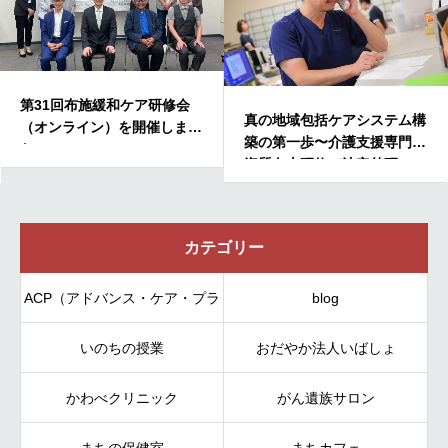
「共創」について考えてみた
真の地域包括ケアシステム構
～自他非分離のワークショッ
築の第一歩〜介護支援専門員
プ～
資質向上研修（法定外研
修）〜
カテゴリー
ACP（アドバンス・ケア・プラ
blog
いのちの授業
ンニング）
おだやか法人いばしょ
かわべクリニック
がん遺族サロン
まちの保健室
まちカフェ