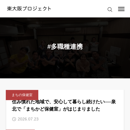
2026.07.30
「余命3ヶ月なら」の問いから、新しいご縁が生まれた
2026.07.23
住み慣れた地域で、安心して暮らし続けたい──泉北で「まちかど保健室」がはじまりました
2026.06.08
「自分らしくいるために、時間を使えていますか？」第32回まちカフェ
ログイン
2026.05.01
大阪プロジェクト2026、開幕～1人ではできなくても仲間となら実現できる～
2026.04.24
“人生会議”の認知から実行へ！立ちはだかる壁を越える方法
東大阪プロジェクトの想い
#多職種連携
2026.07.30
「余命3ヶ月なら」の問いから、新しいご縁が生まれた
東大阪プロジェクトの活動
2026.07.23
住み慣れた地域で、安心して暮らし続けたい──泉北で「まちかど保健室」がはじまりました
東大阪プロジェクト 運営規約
運営会社
まちの保健室
住み慣れた地域で、安心して暮らし続けたい──泉
北で「まちかど保健室」がはじまりました
2026.07.23