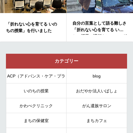
自分の言葉として語る難しさ
の
「いのちの授業」を行いま
「折れない心を育てる いの
た
ちの授業」講師トレーニング
カテゴリー
ACP（アドバンス・ケア・プラ
blog
いのちの授業
ンニング）
おだやか法人いばしょ
かわべクリニック
がん遺族サロン
まちの保健室
まちカフェ