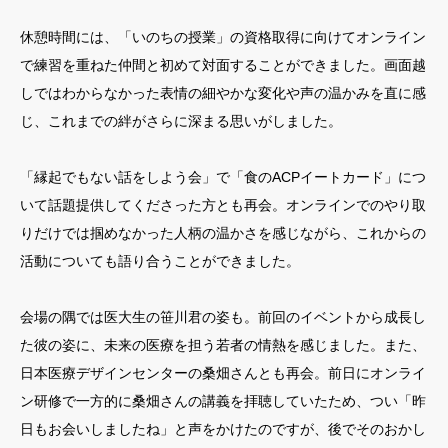
休憩時間には、「いのちの授業」の資格取得に向けてオンライン
で練習を重ねた仲間と初めて対面することができました。画面越
しではわからなかった表情の細やかな変化や声の温かみを直に感
じ、これまでの絆がさらに深まる思いがしました。
「縁起でもない話をしよう会」で「食のACPイートカード」につ
いて話題提供してくださった方とも再会。オンラインでのやり取
りだけでは掴めなかった人柄の温かさを感じながら、これからの
活動についても語り合うことができました。
会場の隅では医大生の笹川君の姿も。前回のイベントから成長し
た彼の姿に、未来の医療を担う若者の情熱を感じました。また、
日本医療デザインセンターの桑畑さんとも再会。前日にオンライ
ン研修で一方的に桑畑さんの講義を拝聴していたため、つい「昨
日もお会いしましたね」と声をかけたのですが、後でそのおかし