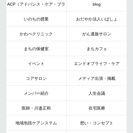
ACP（アドバンス・ケア・プラ
blog
いのちの授業
ンニング）
おだやか法人いばしょ
かわべクリニック
がん遺族サロン
まちの保健室
まちカフェ
イベント
エンドオブライフ・ケア
コアサロン
メディア出演・掲載
メンバー紹介
人生会議
医師・川邉正和
在宅医療
地域包括ケアシステム
想い・コンセプト