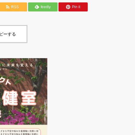
RSS
feedly
Pin it
コピーする