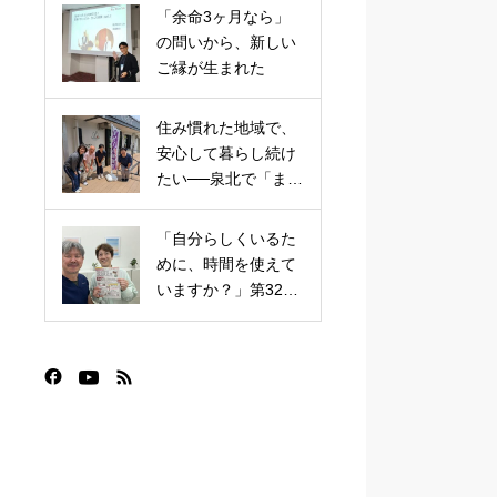
「余命3ヶ月なら」
の問いから、新しい
ご縁が生まれた
住み慣れた地域で、
安心して暮らし続け
たい──泉北で「まち
かど保健室」がはじ
まりました
「自分らしくいるた
めに、時間を使えて
いますか？」第32回
まちカフェ