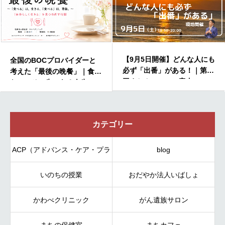
【9月5日開催】どんな人にも
全国のBOCプロバイダーと
必ず「出番」がある！｜第33
考えた「最後の晩餐」｜食べ
回まちカフェのご案内
たい、その先にある人生
カテゴリー
ACP（アドバンス・ケア・プラ
blog
いのちの授業
ンニング）
おだやか法人いばしょ
かわべクリニック
がん遺族サロン
まちの保健室
まちカフェ