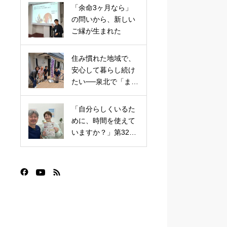
「余命3ヶ月なら」
の問いから、新しい
ご縁が生まれた
住み慣れた地域で、
安心して暮らし続け
たい──泉北で「まち
かど保健室」がはじ
まりました
「自分らしくいるた
めに、時間を使えて
いますか？」第32回
まちカフェ