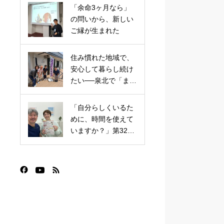
「余命3ヶ月なら」
の問いから、新しい
ご縁が生まれた
住み慣れた地域で、
安心して暮らし続け
たい──泉北で「まち
かど保健室」がはじ
まりました
「自分らしくいるた
めに、時間を使えて
いますか？」第32回
まちカフェ