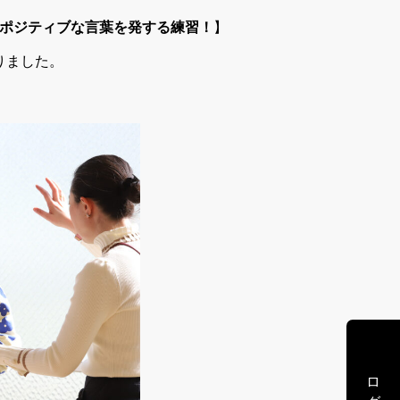
！ポジティブな言葉を発する練習！
】
りました。